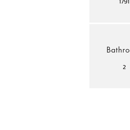
1791
Bathr
2