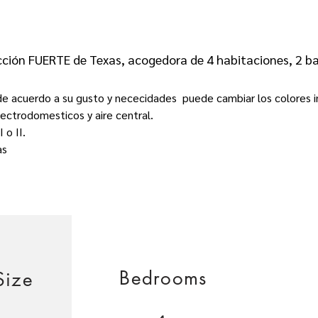
cción FUERTE de Texas, acogedora de 4 habitaciones, 2 b
 acuerdo a su gusto y nececidades puede cambiar los colores int
lectrodomesticos y aire central.
 o II.
as
Bedrooms
Size