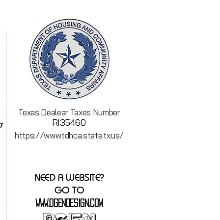
Texas Dealear Taxes Number
RI35460
7
https://www.tdhca.state.tx.us/
NEED A WEBSITE?
GO TO
WWW.DGENDESIGN.COM